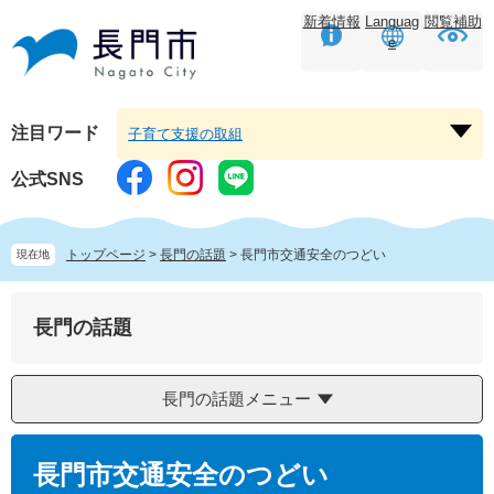
ペ
メ
新着情報
Languag
閲覧補助
ー
ニ
e
ジ
ュ
の
ー
先
を
頭
飛
注目ワード
子育て支援の取組
注
で
ば
目
す。
し
公式SNS
ワ
て
ー
本
ド
文
トップページ
>
長門の話題
>
長門市交通安全のつどい
現在地
を
へ
開
く
長門の話題
長門の話題メニュー
本
文
長門市交通安全のつどい