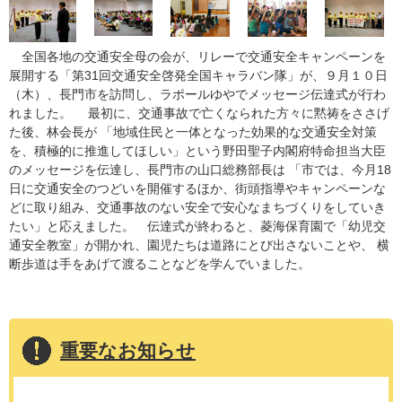
全国各地の交通安全母の会が、リレーで交通安全キャンペーンを
展開する「第31回交通安全啓発全国キャラバン隊」が、９月１０日
（木）、長門市を訪問し、ラポールゆやでメッセージ伝達式が行わ
れました。 最初に、交通事故で亡くなられた方々に黙祷をささげ
た後、林会長が 「地域住民と一体となった効果的な交通安全対策
を、積極的に推進してほしい」という野田聖子内閣府特命担当大臣
のメッセージを伝達し、長門市の山口総務部長は 「市では、今月18
日に交通安全のつどいを開催するほか、街頭指導やキャンペーンな
どに取り組み、交通事故のない安全で安心なまちづくりをしていき
たい」と応えました。 伝達式が終わると、菱海保育園で「幼児交
通安全教室」が開かれ、園児たちは道路にとび出さないことや、 横
断歩道は手をあげて渡ることなどを学んでいました。
重要なお知らせ