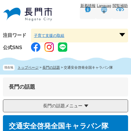
ペ
メ
新着情報
Languag
閲覧補助
ー
ニ
e
ジ
ュ
の
ー
先
を
頭
飛
注目ワード
子育て支援の取組
注
で
ば
目
す。
し
公式SNS
ワ
て
ー
本
ド
文
トップページ
>
長門の話題
>
交通安全啓発全国キャラバン隊
現在地
を
へ
開
く
長門の話題
長門の話題メニュー
本
文
交通安全啓発全国キャラバン隊