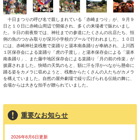
十日まつりの呼び名で親しまれている「赤崎まつり」が、９月９
日と１０日に赤崎山周辺で開催され、多くの来場者で賑わいまし
た。９日の前夜祭では、神社までの参道にたくさんの出店たち、恒
例の魚のつかみ取りが深川小学校のプールで行われました。１０日
には、赤崎神社楽桟敷で楽踊りと湯本南条踊りが奉納され、上川西
１区保存会による楽踊り「虎の子渡し」と湯本保存会による「湯本
南条踊り」、また藤中地区保存会による楽踊り「月の前の伶楽」が
披露されました。快晴の天気のもと、額に汗を浮かべながら懸命に
踊る姿をカメラに収めようと、桟敷からたくさんの人たちがカメラ
を構えていました。自然の屋外劇場で繰り広げられる伝統の舞に、
会場からは大きな拍手が贈られていました。
重要なお知らせ
2026年8月6日更新