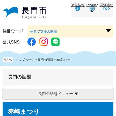
ペ
メ
新着情報
Languag
閲覧補助
ー
ニ
e
ジ
ュ
の
ー
先
を
頭
飛
注目ワード
子育て支援の取組
注
で
ば
目
す。
し
公式SNS
ワ
て
ー
本
ド
文
トップページ
>
長門の話題
>
赤崎まつり
現在地
を
へ
開
く
長門の話題
長門の話題メニュー
本
文
赤崎まつり