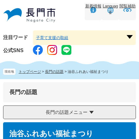
ペ
メ
新着情報
Languag
閲覧補助
ー
ニ
e
ジ
ュ
の
ー
先
を
頭
飛
注目ワード
子育て支援の取組
注
で
ば
目
す。
し
公式SNS
ワ
て
ー
本
ド
文
トップページ
>
長門の話題
>
油谷ふれあい福祉まつり
現在地
を
へ
開
く
長門の話題
長門の話題メニュー
本
文
油谷ふれあい福祉まつり