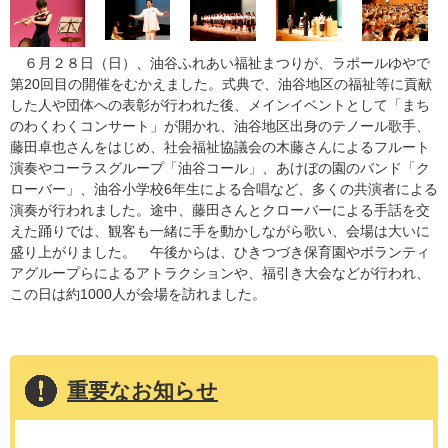
６月２８日（日）、油谷ふれあい福祉まつりが、ラポールゆやで
第20回目の開催をむかえました。式典で、油谷地区の福祉等に貢献
した人や団体への表彰が行われた後、メインイベントとして「まち
のわくわくコンサート」が開かれ、油谷地区出身のテノール歌手、
藤田卓也さんをはじめ、社会福祉協議会の木藤さんによるフルート
演奏やコーラスグループ「油谷コール」、あけぼの園のバンド「ク
ローバー」、油谷小学校6年生による合唱など、多くの共演者による
演奏が行われました。途中、藤田さんとクローバーによる手話を交
えた踊りでは、観客も一緒に手を動かしながら歌い、会場は大いに
盛り上がりました。 午後からは、ひきつづき保育園やボランティ
アグループらによるアトラクションや、福引き大会などが行われ、
この日は約1000人が会場を訪れました。
重要なお知らせ