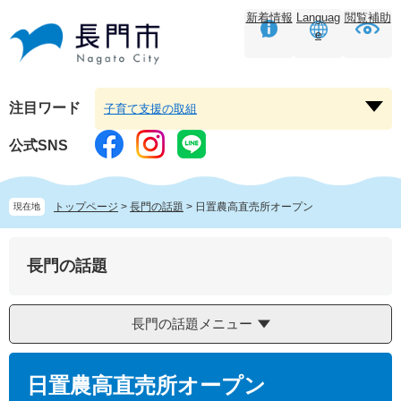
ペ
メ
新着情報
Languag
閲覧補助
ー
ニ
e
ジ
ュ
の
ー
先
を
頭
飛
注目ワード
子育て支援の取組
注
で
ば
目
す。
し
公式SNS
ワ
て
ー
本
ド
文
トップページ
>
長門の話題
>
日置農高直売所オープン
現在地
を
へ
開
く
長門の話題
長門の話題メニュー
本
文
日置農高直売所オープン