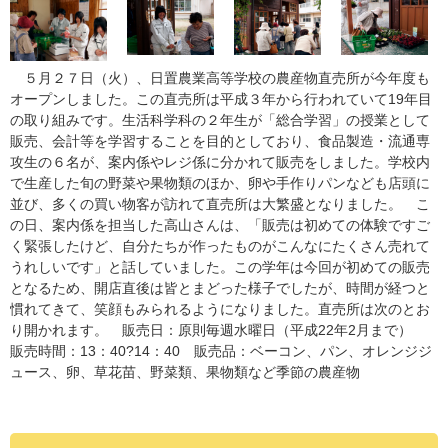
５月２７日（火）、日置農業高等学校の農産物直売所が今年度も
オープンしました。この直売所は平成３年から行われていて19年目
の取り組みです。生活科学科の２年生が「総合学習」の授業として
販売、会計等を学習することを目的としており、食品製造・流通専
攻生の６名が、案内係やレジ係に分かれて販売をしました。学校内
で生産した旬の野菜や果物類のほか、卵や手作りパンなども店頭に
並び、多くの買い物客が訪れて直売所は大繁盛となりました。 こ
の日、案内係を担当した高山さんは、「販売は初めての体験ですご
く緊張したけど、自分たちが作ったものがこんなにたくさん売れて
うれしいです」と話していました。この学年は今回が初めての販売
となるため、開店直後は皆とまどった様子でしたが、時間が経つと
慣れてきて、笑顔もみられるようになりました。直売所は次のとお
り開かれます。 販売日：原則毎週水曜日（平成22年2月まで）
販売時間：13：40?14：40 販売品：ベーコン、パン、オレンジジ
ュース、卵、草花苗、野菜類、果物類など季節の農産物