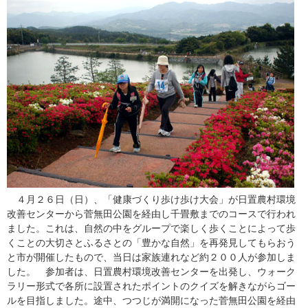
４月２６日（日）、「健康づくり歩け歩け大会」が日置農村環境
改善センターから菅無田公園を経由し千畳敷までのコースで行われ
ました。これは、自然の中をグループで楽しく歩くことによって歩
くことの大切さとふるさとの「豊かな自然」を再発見してもらおう
と市が開催したもので、当日は家族連れなど約２００人が参加しま
した。 参加者は、日置農村環境改善センターを出発し、ウォーク
ラリー形式で各所に設置されたポイントのクイズを解きながらゴー
ルを目指しました。途中、つつじが満開になった菅無田公園を経由