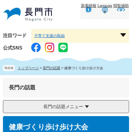
ペ
メ
新着情報
Languag
閲覧補助
ー
ニ
e
ジ
ュ
の
ー
先
を
頭
飛
注目ワード
子育て支援の取組
注
で
ば
目
す。
し
公式SNS
ワ
て
ー
本
ド
文
トップページ
>
長門の話題
>
健康づくり歩け歩け大会
現在地
を
へ
開
く
長門の話題
長門の話題メニュー
本
文
健康づくり歩け歩け大会