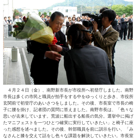
４月２４日（金）、南野新市長が市役所へ初登庁しました。南野
市長は多くの市民と職員が拍手をする中をゆっくりと歩き、市役所
玄関前で初登庁のあいさつをしました。その後、市長室で市長の椅
子に腰を掛け、記者団の質問に答えました。南野市長は、「色々な
思いが去来しています。荒波に船出する船長の気分。選挙中に掲げ
たマニフェストを一つひとつ確実に実行していきたい」と椅子に座
った感想を述べました。その後、幹部職員を前に訓示を行い、「み
なさんと膝を交えて話をし色々な課題を解決していきたい。市長室