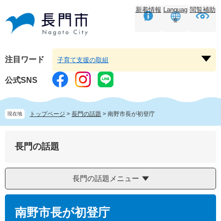
ペ
メ
新着情報
Languag
閲覧補助
ー
ニ
e
ジ
ュ
の
ー
先
を
頭
飛
注目ワード
子育て支援の取組
注
で
ば
目
す。
し
公式SNS
ワ
て
ー
本
ド
文
トップページ
>
長門の話題
>
南野市長が初登庁
現在地
を
へ
開
く
長門の話題
長門の話題メニュー
本
文
南野市長が初登庁