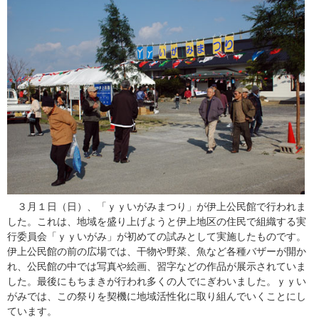
３月１日（日）、「ｙｙいがみまつり」が伊上公民館で行われま
した。これは、地域を盛り上げようと伊上地区の住民で組織する実
行委員会「ｙｙいがみ」が初めての試みとして実施したものです。
伊上公民館の前の広場では、干物や野菜、魚など各種バザーが開か
れ、公民館の中では写真や絵画、習字などの作品が展示されていま
した。最後にもちまきが行われ多くの人でにぎわいました。ｙｙい
がみでは、この祭りを契機に地域活性化に取り組んでいくことにし
ています。