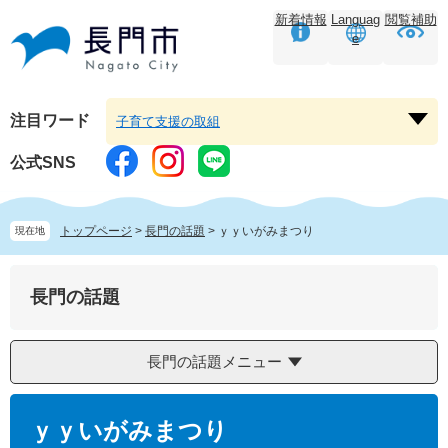
ペ
メ
新着情報
Languag
閲覧補助
ー
ニ
e
ジ
ュ
の
ー
先
を
頭
飛
注目ワード
子育て支援の取組
注
で
ば
目
す。
し
公式SNS
ワ
て
ー
本
ド
文
トップページ
>
長門の話題
>
ｙｙいがみまつり
現在地
を
へ
開
く
長門の話題
長門の話題メニュー
本
文
ｙｙいがみまつり