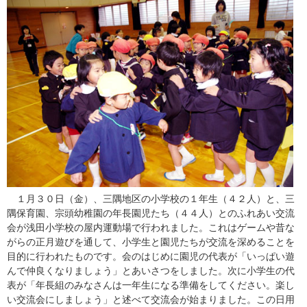
１月３０日（金）、三隅地区の小学校の１年生（４２人）と、三
隅保育園、宗頭幼稚園の年長園児たち（４４人）とのふれあい交流
会が浅田小学校の屋内運動場で行われました。これはゲームや昔な
がらの正月遊びを通して、小学生と園児たちが交流を深めることを
目的に行われたものです。会のはじめに園児の代表が「いっぱい遊
んで仲良くなりましょう」とあいさつをしました。次に小学生の代
表が「年長組のみなさんは一年生になる準備をしてください。楽し
い交流会にしましょう」と述べて交流会が始まりました。この日用