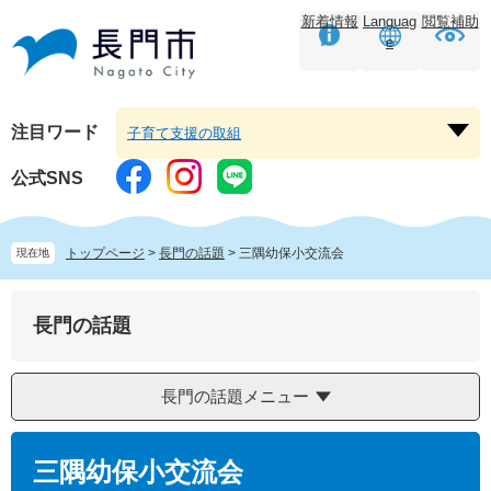
ペ
メ
新着情報
Languag
閲覧補助
ー
ニ
e
ジ
ュ
の
ー
先
を
頭
飛
注目ワード
子育て支援の取組
注
で
ば
目
す。
し
公式SNS
ワ
て
ー
本
ド
文
トップページ
>
長門の話題
>
三隅幼保小交流会
現在地
を
へ
開
く
長門の話題
長門の話題メニュー
本
文
三隅幼保小交流会