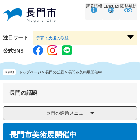
ペ
メ
新着情報
Languag
閲覧補助
ー
ニ
e
ジ
ュ
の
ー
先
を
頭
飛
注目ワード
子育て支援の取組
注
で
ば
目
す。
し
公式SNS
ワ
て
ー
本
ド
文
トップページ
>
長門の話題
>
長門市美術展開催中
現在地
を
へ
開
く
長門の話題
長門の話題メニュー
本
文
長門市美術展開催中