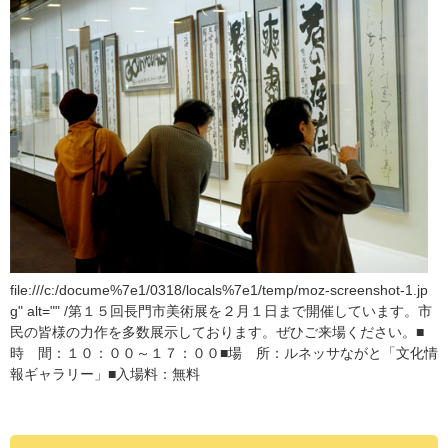
file:///c:/docume%7e1/0318/locals%7e1/temp/moz-screenshot-1.jp
g" alt="" /第１５回長門市美術展を２月１日まで開催しています。市
民の皆様の力作を多数展示しております。ぜひご来場ください。■
時 間：１０：００～１７：００■場 所：ルネッサながと「文化情
報ギャラリー」■入場料：無料