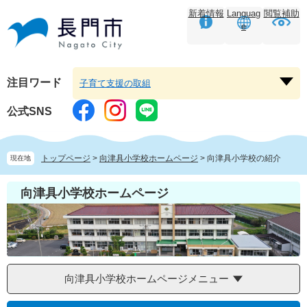
ペ
メ
新着情報
Languag
閲覧補助
ー
ニ
e
ジ
ュ
の
ー
先
を
頭
飛
注目ワード
子育て支援の取組
注
で
ば
目
す。
し
公式SNS
ワ
て
ー
本
ド
文
トップページ
>
向津具小学校ホームページ
>
向津具小学校の紹介
現在地
を
へ
開
向津具小学校ホームページ
く
向津具小学校ホームページメニュー