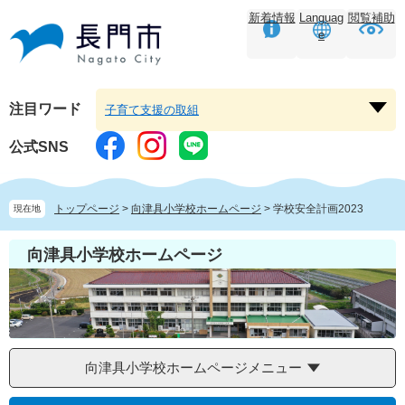
ペ
メ
新着情報
Languag
閲覧補助
ー
ニ
e
ジ
ュ
の
ー
先
を
頭
飛
注目ワード
子育て支援の取組
注
で
ば
目
す。
し
公式SNS
ワ
て
ー
本
ド
文
トップページ
>
向津具小学校ホームページ
>
学校安全計画2023
現在地
を
へ
開
向津具小学校ホームページ
く
向津具小学校ホームページメニュー