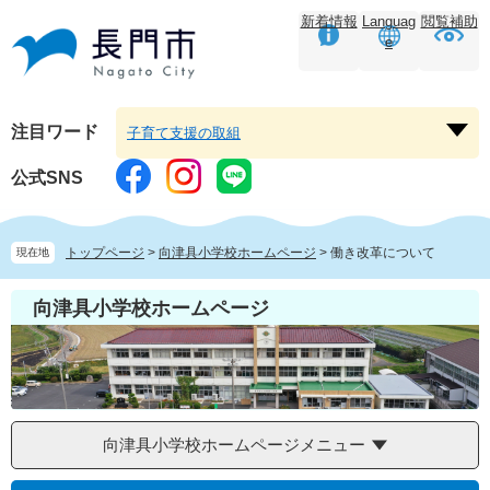
ペ
メ
新着情報
Languag
閲覧補助
ー
ニ
e
ジ
ュ
の
ー
先
を
頭
飛
注目ワード
子育て支援の取組
注
で
ば
目
す。
し
公式SNS
ワ
て
ー
本
ド
文
トップページ
>
向津具小学校ホームページ
>
働き改革について
現在地
を
へ
開
向津具小学校ホームページ
く
向津具小学校ホームページメニュー