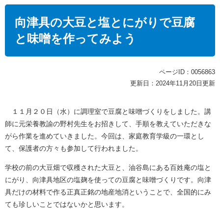
本
文
向津具の大豆と塩とにがりで豆腐
と味噌を作ってみよう
ページID：0056863
更新日：2024年11月20日更新
１１月２０日（水）に調理室で豆腐と味噌づくりをしました。講
師に元栄養教諭の野村先生をお招きして、手順を教えていただきな
がら作業を進めていきました。今回は、家庭教育学級の一環とし
て、保護者の方々も参加して行われました。
学校の前の大豆畑で収穫された大豆と、油谷島にある百姓庵の塩と
にがり、向津具地区の塩麹を使っての豆腐と味噌づくりです。向津
具だけの材料で作る正真正銘の地産地消ということで、全国的にみ
ても珍しいことではないかと思います。