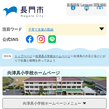
ペ
メ
新着情報
Languag
閲覧補助
ー
ニ
e
ジ
ュ
の
ー
先
を
頭
飛
注目ワード
子育て支援の取組
注
で
ば
目
す。
し
公式SNS
ワ
て
ー
本
ド
文
トップページ
>
向津具小学校ホームページ
>
向津具の大豆と塩とにが
現在地
を
へ
りで豆腐と味噌を作ってみよう
開
く
向津具小学校ホームページ
向津具小学校ホームページメニュー