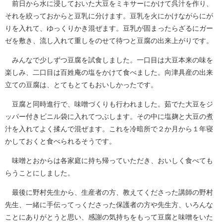
前日から水に浸しておいた大豆をミキサーにかけて呉汁を作り、
それを絞っておからと豆乳に分けます。豆乳を火にかけながらにが
りを入れて、ゆっくりかき混ぜます。豆乳が固まったらざるにガー
ゼを敷き、流し入れて重しをのせて待つと豆腐の出来上がりです。
みんなで少しずつ豆腐を試食しました。一口目は大豆本来の味を
楽しみ、二口目は百姓庵の塩をかけて食べました。向津具産の出来
立ての豆腐は、とてもとてもおいしかったです。
豆腐と同時進行で、味噌づくりも行われました。茹でた大豆をジ
ッパー付きビニル袋に入れてつぶします。その中に塩麹と大豆の煮
汁を入れてよく揉んで混ぜます。これを冷暗所で２か月から１年寝
かしておくと食べられるそうです。
味噌とおからは各家庭に持ち帰っていただき、おいしく食べても
らうことにしました。
最後に野村先生から、生産者の方、教えてくださった講師の野村
先生、一緒に手伝ってっくださった保護者の方や先生方、いろんな
ことにありがとうと思い、感謝の気持ちをもって豆腐と味噌をいた