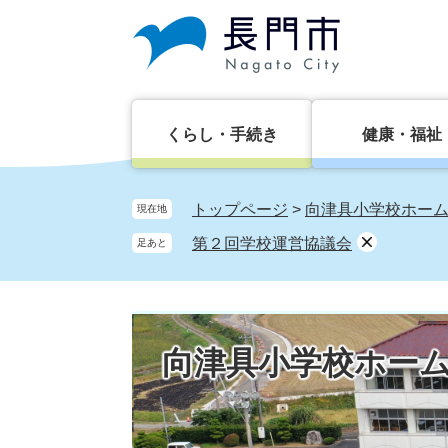
ペ
メ
ー
ニ
ジ
ュ
の
ー
先
を
頭
飛
くらし・手続き
健康・福祉
で
ば
す。
し
て
トップページ
>
向津具小学校ホー
現在地
本
第２回学校運営協議会
足あと
文
へ
向津具小学校ホー