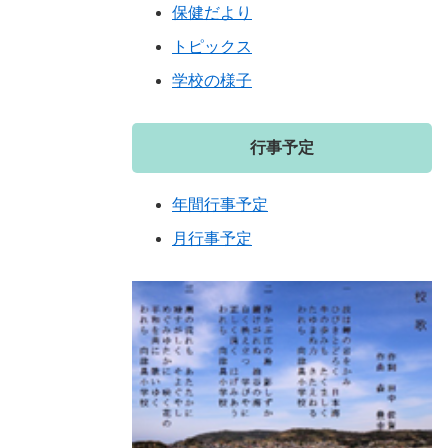
保健だより
トピックス
学校の様子
行事予定
年間行事予定
月行事予定