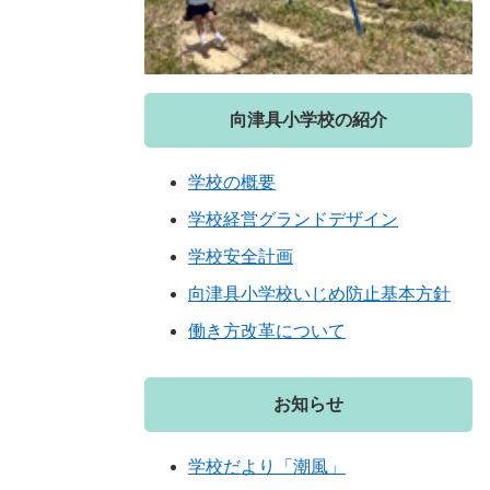
向津具小学校の紹介
学校の概要
学校経営グランドデザイン
学校安全計画
向津具小学校いじめ防止基本方針
働き方改革について
お知らせ
学校だより「潮風」