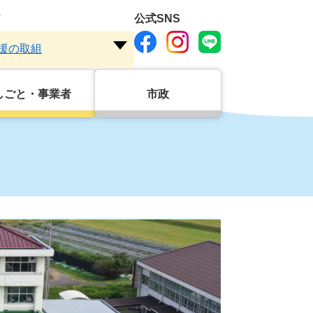
ド
公式SNS
援の取組
注
目
ワ
しごと・事業者
市政
ー
ド
を
開
く