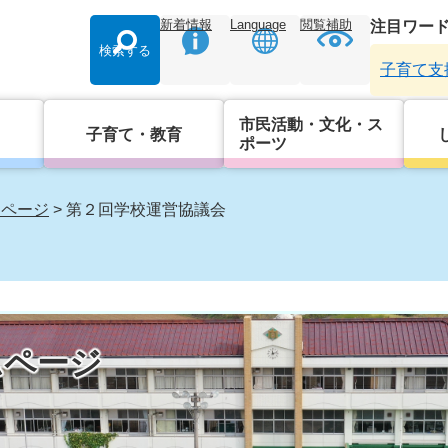
新着情報
Language
閲覧補助
注目ワー
検索する
子育て支
市民活動・文化・ス
子育て・教育
ポーツ
ムページ
>
第２回学校運営協議会
ムページ