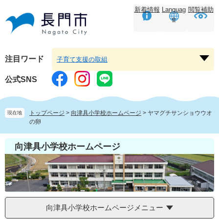
ペ
メ
新着情報
Languag
閲覧補助
ー
ニ
e
ジ
ュ
の
ー
先
を
頭
飛
注目ワード
子育て支援の取組
注
で
ば
目
す。
し
公式SNS
ワ
て
ー
本
ド
文
トップページ
>
向津具小学校ホームページ
>
ヤマグチサンショウウオ
現在地
を
へ
の卵
開
く
向津具小学校ホームページ
向津具小学校ホームページメニュー