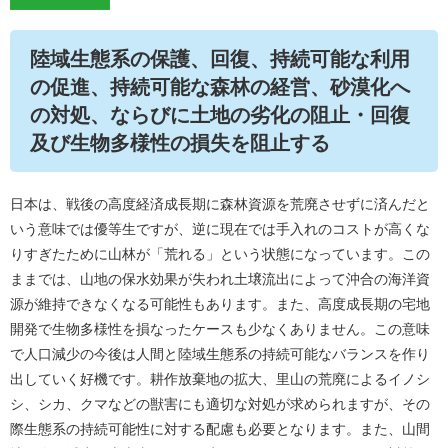
陸域生態系の保護、回復、持続可能な利用
の促進、持続可能な森林の経営、砂漠化へ
の対処、ならびに土地の劣化の阻止・回復
及び生物多様性の損失を阻止する
日本は、戦後の高度経済成長期に森林資源を荒廃させずに済んだと
いう意味では優等生ですが、逆に現在では手入れのコストが高くな
りすぎたために山林が「荒れる」という状態になっています。この
ままでは、山地の保水効果が失われ土壌流出によって沖合の海洋資
源が維持できなくなる可能性もあります。また、高度成長期の宅地
開発で生物多様性を損なったケースも少なくありません。この意味
で人口減少の今後は人間と陸域生態系の持続可能なバランスを作り
出していく好機です。耕作放棄地の拡大、里山の荒廃によるイノシ
シ、シカ、クマなどの獣害にも適切な対処が求められますが、その
際生態系の持続可能性に対する配慮も必要となります。また、山間