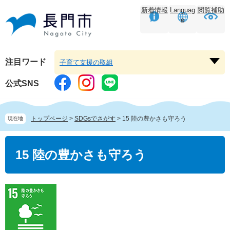
ペ
メニューを飛ばして本文へ
新着情報
Languag
閲覧補助
ー
e
ジ
の
先
頭
注目ワード
子育て支援の取組
注
で
目
す。
公式SNS
ワ
ー
ド
トップページ
>
SDGsでさがす
>
15 陸の豊かさも守ろう
現在地
を
開
本
く
文
15 陸の豊かさも守ろう