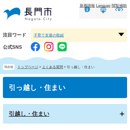
ペ
メ
新着情報
Languag
閲覧補助
ー
ニ
e
ジ
ュ
の
ー
先
を
頭
飛
注目ワード
子育て支援の取組
注
で
ば
目
す。
し
公式SNS
ワ
て
ー
本
ド
文
トップページ
>
よくある質問
>
引っ越し・住まい
現在地
を
へ
開
本
く
文
引っ越し・住まい
引越し・住まい