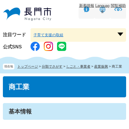
ペ
メ
新着情報
Languag
閲覧補助
ー
ニ
e
ジ
ュ
の
ー
先
を
頭
飛
注目ワード
子育て支援の取組
注
で
ば
目
す。
し
公式SNS
ワ
て
ー
本
ド
文
トップページ
>
分類でさがす
>
しごと・事業者
>
産業振興
>
商工業
現在地
を
へ
開
本
く
文
商工業
基本情報