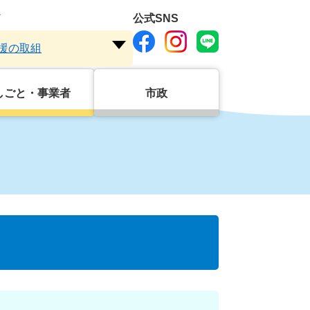
ド
公式SNS
援の取組
注
目
ワ
しごと・事業者
市政
ー
ド
を
開
く