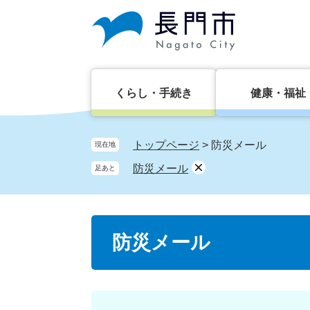
ペ
メ
ー
ニ
ジ
ュ
の
ー
先
を
頭
飛
くらし・手続き
健康・福祉
で
ば
す。
し
て
トップページ
>
防災メール
現在地
本
防災メール
足あと
文
へ
本
防災メール
文