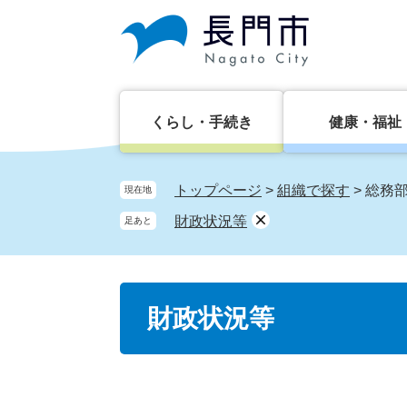
ペ
メ
ー
ニ
ジ
ュ
の
ー
先
を
頭
飛
くらし・手続き
健康・福祉
で
ば
す。
し
て
トップページ
>
組織で探す
>
総務
現在地
本
財政状況等
足あと
文
へ
本
財政状況等
文