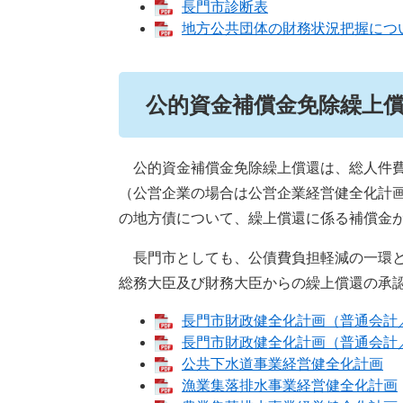
長門市診断表
地方公共団体の財務状況把握につ
公的資金補償金免除繰上
公的資金補償金免除繰上償還は、総人件費
（公営企業の場合は公営企業経営健全化計
の地方債について、繰上償還に係る補償金
長門市としても、公債費負担軽減の一環と
総務大臣及び財務大臣からの繰上償還の承
長門市財政健全化計画（普通会計
長門市財政健全化計画（普通会計
公共下水道事業経営健全化計画
漁業集落排水事業経営健全化計画