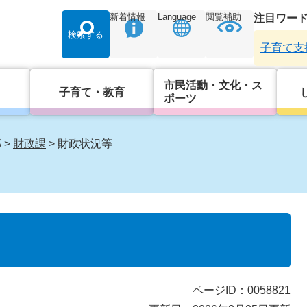
新着情報
Language
閲覧補助
注目ワー
検索する
子育て支
市民活動・文化・ス
子育て・教育
ポーツ
部
>
財政課
>
財政状況等
ページID：0058821