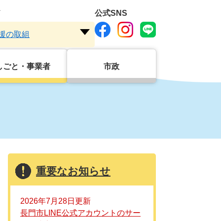
ド
公式SNS
援の取組
注
目
ワ
しごと・事業者
市政
ー
ド
を
開
く
重要なお知らせ
2026年7月28日更新
長門市LINE公式アカウントのサー