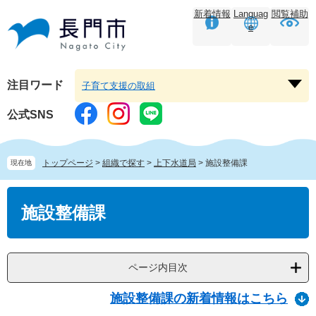
ペ
メ
新着情報
Languag
閲覧補助
ー
ニ
e
ジ
ュ
の
ー
先
を
頭
飛
注目ワード
子育て支援の取組
注
で
ば
目
す。
し
公式SNS
ワ
て
ー
本
ド
文
トップページ
>
組織で探す
>
上下水道局
>
施設整備課
現在地
を
へ
開
本
く
文
施設整備課
ページ内目次
施設整備課の新着情報はこちら