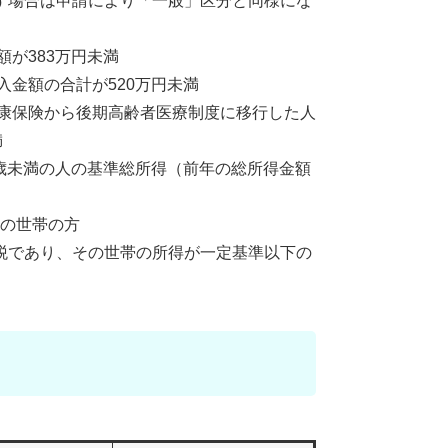
す場合は申請により「一般」区分と同様にな
が383万円未満
入金額の合計が520万円未満
健康保険から後期高齢者医療制度に移行した人
満
5歳未満の人の基準総所得（前年の総所得金額
の世帯の方
税であり、その世帯の所得が一定基準以下の