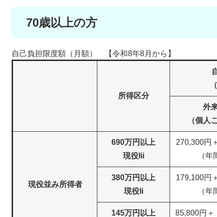
70歳以上の方
自己負担限度額（月額） 【令和8年8月から】
（
所得区分
外
（個人
690万円以上
270,300円
現役Iii
（年間
380万円以上
179,100円
現役並み所得者
現役Ii
（年間
145万円以上
85,800円