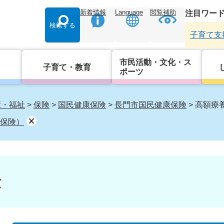
新着情報
Language
閲覧補助
注目ワー
検索する
子育て支
市民活動・文化・ス
子育て・教育
ポーツ
康・福祉
>
保険
>
国民健康保険
>
長門市国民健康保険
>
高額療
保険）
険