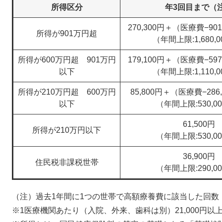
所得区分
年3回目まで（
270,300円＋（医療費−901
所得が901万円超
（年間上限:1,680,
所得が600万円超 901万円
179,100円＋（医療費−597
以下
​（年間上限:1,110,
所得が210万円超 600万円
85,800円＋（医療費−286
以下
（年間上限:530,0
61,500円
所得が210万円以下
（年間上限:530,0
36,900円
住民税非課税世帯
（年間上限:290,0
（注）過去1年間に1つの世帯で高額療養費に該当した回数
※1医療機関あたり（入院、外来、歯科は別）21,000円