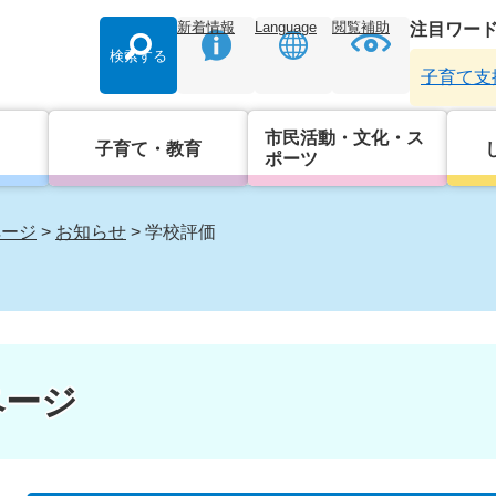
新着情報
Language
閲覧補助
注目ワー
検索する
子育て支
市民活動・文化・ス
子育て・教育
ポーツ
ページ
>
お知らせ
>
学校評価
ページ