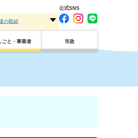
ド
公式SNS
援の取組
注
目
ワ
しごと・事業者
市政
ー
ド
を
開
く