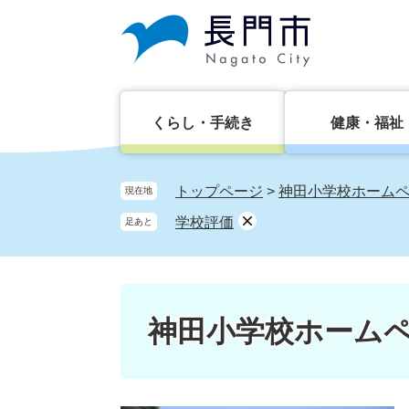
ペ
メ
ー
ニ
ジ
ュ
の
ー
先
を
頭
飛
くらし・手続き
健康・福祉
で
ば
す。
し
て
トップページ
>
神田小学校ホーム
現在地
本
学校評価
足あと
文
へ
神田小学校ホーム