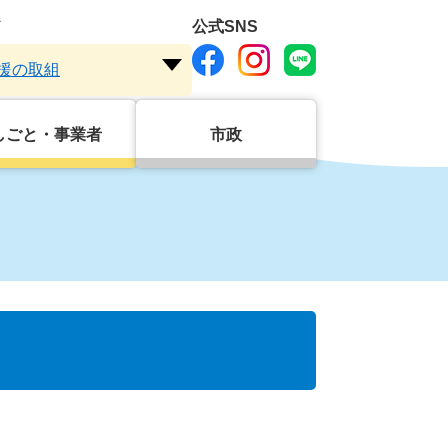
ド
公式SNS
援の取組
注
目
ワ
しごと・事業者
市政
ー
ド
を
開
く