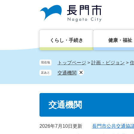
ペ
メ
ー
ニ
ジ
ュ
の
ー
先
を
頭
飛
くらし・手続き
健康・福祉
で
ば
す。
し
て
トップページ
>
計画・ビジョン
>
現在地
本
交通機関
足あと
文
へ
本
交通機関
文
2026年7月10日更新
長門市公共交通協