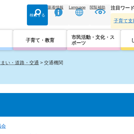
新着情報
Language
閲覧補助
注目ワー
検索する
子育て支
市民活動・文化・ス
子育て・教育
ポーツ
住まい・道路・交通
>
交通機関
議会