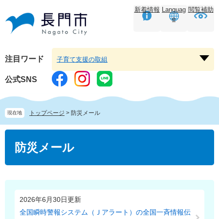
ペ
メ
新着情報
Languag
閲覧補助
ー
ニ
e
ジ
ュ
の
ー
先
を
頭
飛
注目ワード
子育て支援の取組
注
で
ば
目
す。
し
公式SNS
ワ
て
ー
本
ド
文
トップページ
>
防災メール
現在地
を
へ
開
本
く
文
防災メール
2026年6月30日更新
全国瞬時警報システム（Ｊアラート）の全国一斉情報伝