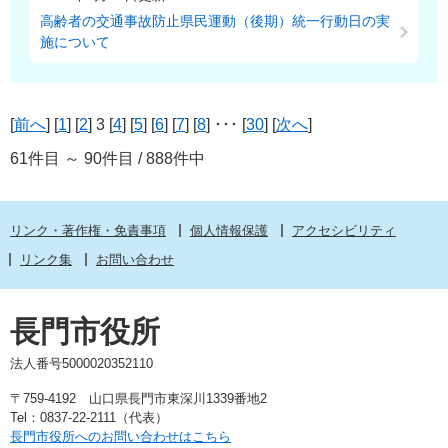
高齢者の交通事故防止県民運動（後期）統一行動日の実
施について
[
前へ
] [
1
] [
2
] 3 [
4
] [
5
] [
6
] [
7
] [
8
] ･･･ [
30
] [
次へ
]
61件目 ～ 90件目 / 888件中
リンク・著作権・免責事項
個人情報保護
アクセシビリティ
リンク集
お問い合わせ
長門市役所
法人番号5000020352110
〒759-4192 山口県長門市東深川1339番地2
Tel：0837-22-2111（代表）
長門市役所へのお問い合わせはこちら