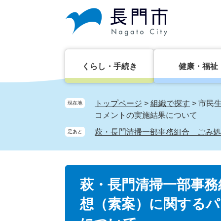
ペ
メ
ー
ニ
ジ
ュ
の
ー
先
を
頭
飛
くらし・手続き
健康・福祉
で
ば
す。
し
て
トップページ
>
組織で探す
>
市民
現在地
本
コメントの実施結果について
文
萩・長門清掃一部事務組合 ごみ処
足あと
へ
本
萩・長門清掃一部事務
文
想（素案）に関するパ