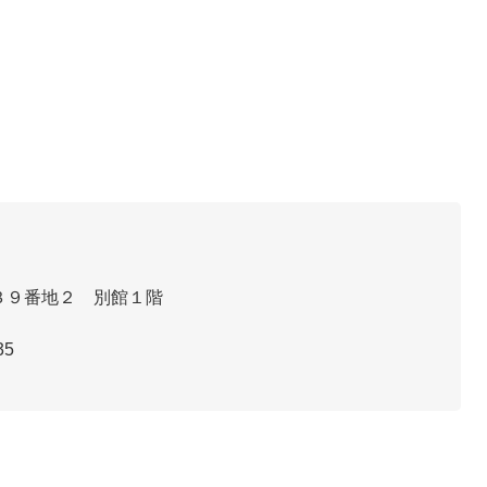
３９番地２ 別館１階
35