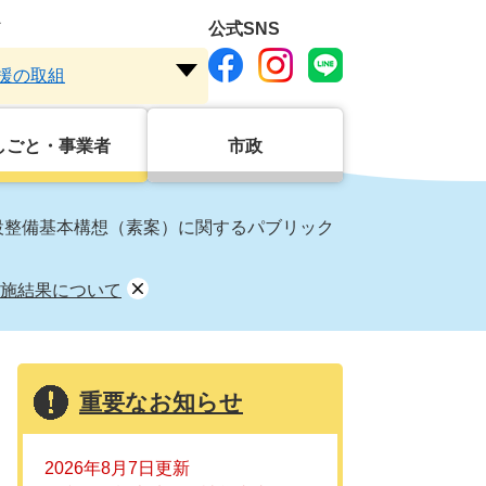
ド
公式SNS
援の取組
注
目
ワ
しごと・事業者
市政
ー
ド
を
設整備基本構想（素案）に関するパブリック
開
く
施結果について
重要なお知らせ
2026年8月7日更新