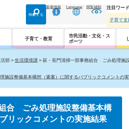
新着情報
Language
閲覧補助
注目ワー
検索する
子育て支
市民活動・文化・ス
子育て・教育
ポーツ
生活部
>
生活環境課
>
萩・長門清掃一部事務組合 ごみ処理施
理施設整備基本構想（素案）に関するパブリックコメントの実
組合 ごみ処理施設整備基本構
ブリックコメントの実施結果