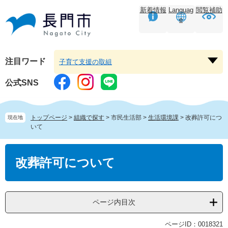
ペ
メ
新着情報
Languag
閲覧補助
ー
ニ
e
ジ
ュ
の
ー
先
を
頭
飛
注目ワード
子育て支援の取組
注
で
ば
目
す。
し
公式SNS
ワ
て
ー
本
ド
文
トップページ
>
組織で探す
>
市民生活部
>
生活環境課
>
改葬許可につ
現在地
を
へ
いて
開
く
本
文
改葬許可について
ページ内目次
ページID：0018321