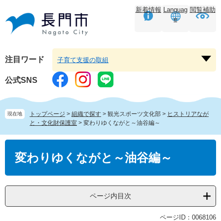
ペ
メ
新着情報
Languag
閲覧補助
ー
ニ
e
ジ
ュ
の
ー
先
を
頭
飛
注目ワード
子育て支援の取組
注
で
ば
目
す。
し
公式SNS
ワ
て
ー
本
ド
文
トップページ
>
組織で探す
>
観光スポーツ文化部
>
ヒストリアなが
現在地
を
へ
と・文化財保護室
>
変わりゆくながと～油谷編～
開
く
本
文
変わりゆくながと～油谷編～
ページ内目次
ページID：0068106