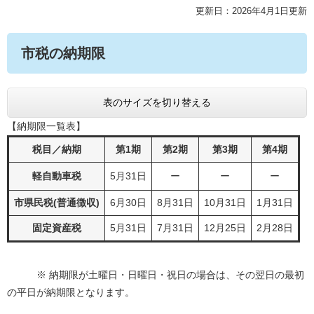
更新日：2026年4月1日更新
市税の納期限
表のサイズを切り替える
【納期限一覧表】
税目／納期
第1期
第2期
第3期
第4期
軽自動車税
5月31日
ー
ー
ー
市県民税(普通徴収)
6月30日
8月31日
10月31日
1月31日
固定資産税
5月31日
7月31日
12月25日
2月28日
※ 納期限が土曜日・日曜日・祝日の場合は、その翌日の最初
の平日が納期限となります。