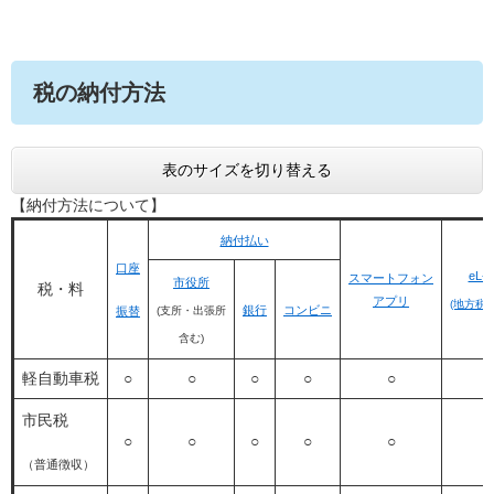
税の納付方法
表のサイズを切り替える
【納付方法について】
納付払い
口座
eL-
スマートフォン
市役所
税・料
アプリ
(地方税
銀行
コンビニ
振替
(支所・出張所
含む)
軽自動車税
○
○
○
○
○
○
市民税
○
○
○
○
○
○
（普通徴収）