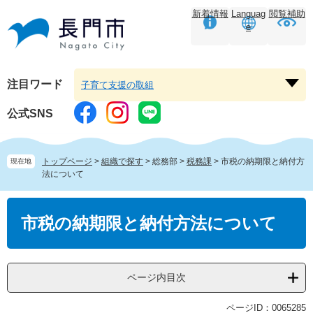
ペ
メ
新着情報
Languag
閲覧補助
ー
ニ
e
ジ
ュ
の
ー
先
を
頭
飛
注目ワード
子育て支援の取組
注
で
ば
目
す。
し
公式SNS
ワ
て
ー
本
ド
文
トップページ
>
組織で探す
>
総務部
>
税務課
>
市税の納期限と納付方
現在地
を
へ
法について
開
く
本
文
市税の納期限と納付方法について
ページ内目次
ページID：0065285