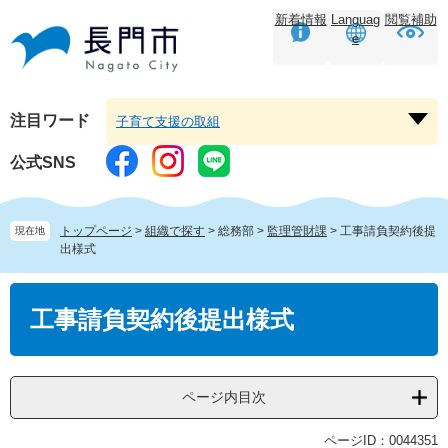
ペ
メ
新着情報
Languag
閲覧補助
ー
ニ
e
ジ
ュ
の
ー
先
を
頭
飛
注目ワード
子育て支援の取組
注
で
ば
目
す。
し
公式SNS
ワ
て
ー
本
ド
文
トップページ
>
組織で探す
>
総務部
>
監理管財課
>
工事請負契約後提
現在地
を
へ
出様式
開
く
本
文
工事請負契約後提出様式
ページ内目次
ページID：0044351