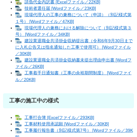
請負代金内訳書 [Excelファイル／22KB]
技術者選任届 [Wordファイル／23KB]
現場代理人の工事の兼務について（申請）（別記様式第
１号） [Wordファイル／47KB]
現場代理人の兼務における解除について（別記様式第３
号） [Wordファイル／34KB]
建設業退職金共済掛金収納提出書（令和6年9月30日まで
に入札公告又は指名通知した工事で使用可） [Wordファイル
／30KB]
建設業退職金共済掛金収納書未提出理由申出書 [Wordフ
ァイル／26KB]
工事着手日通知書（工事の余裕期間制度） [Wordファイ
ル／20KB]
工事の施工中の様式
工事打合簿 [Excelファイル／293KB]
工事材料使用承認願 [Wordファイル／30KB]
工事履行報告書（別記様式第7号） [Wordファイル／39K
B]