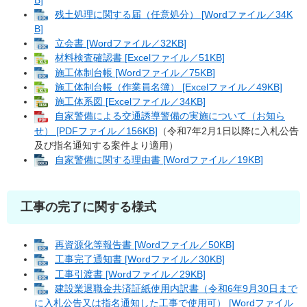
残土処理に関する届（任意処分） [Wordファイル／34K
B]
立会書 [Wordファイル／32KB]
材料検査確認書 [Excelファイル／51KB]
施工体制台帳 [Wordファイル／75KB]
施工体制台帳（作業員名簿） [Excelファイル／49KB]
施工体系図 [Excelファイル／34KB]
自家警備による交通誘導警備の実施について（お知ら
せ） [PDFファイル／156KB]
（令和7年2月1日以降に入札公告
及び指名通知する案件より適用）
自家警備に関する理由書 [Wordファイル／19KB]
工事の完了に関する様式
再資源化等報告書 [Wordファイル／50KB]
工事完了通知書 [Wordファイル／30KB]
工事引渡書 [Wordファイル／29KB]
建設業退職金共済証紙使用内訳書（令和6年9月30日まで
に入札公告又は指名通知した工事で使用可） [Wordファイル