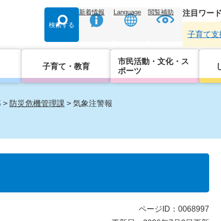
新着情報
Language
閲覧補助
注目ワー
検索する
子育て支
市民活動・文化・ス
子育て・教育
ポーツ
部
>
防災危機管理課
>
気象注警報
ページID：0068997