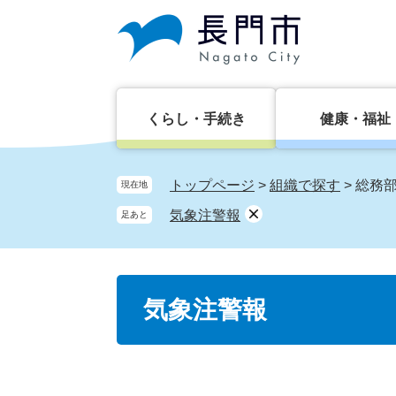
ペ
メ
ー
ニ
ジ
ュ
の
ー
先
を
頭
飛
くらし・手続き
健康・福祉
で
ば
す。
し
て
トップページ
>
組織で探す
>
総務
現在地
本
気象注警報
足あと
文
へ
本
気象注警報
文