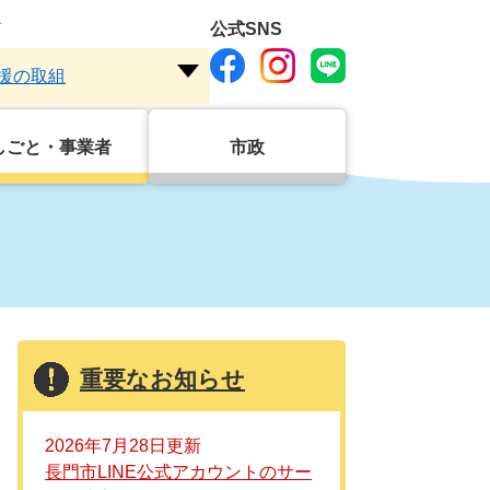
ド
公式SNS
援の取組
注
目
ワ
しごと・事業者
市政
ー
ド
を
開
く
重要なお知らせ
2026年7月28日更新
長門市LINE公式アカウントのサー