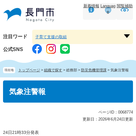
ペ
メ
新着情報
Languag
閲覧補助
ー
ニ
e
ジ
ュ
の
ー
先
を
頭
飛
注目ワード
子育て支援の取組
注
で
ば
目
す。
し
公式SNS
ワ
て
ー
本
ド
文
トップページ
>
組織で探す
>
総務部
>
防災危機管理課
>
気象注警報
現在地
を
へ
開
本
く
文
気象注警報
ページID：0068774
更新日：2026年6月24日更新
24日21時33分発表