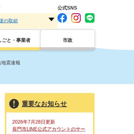
ド
公式SNS
援の取組
注
目
ワ
しごと・事業者
市政
ー
ド
を
急地震速報
開
く
重要なお知らせ
2026年7月28日更新
長門市LINE公式アカウントのサー