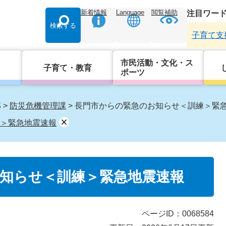
新着情報
Language
閲覧補助
注目ワー
検索する
子育て支
市民活動・文化・ス
子育て・教育
ポーツ
部
>
防災危機管理課
>
長門市からの緊急のお知らせ＜訓練＞緊
＞緊急地震速報
知らせ＜訓練＞緊急地震速報
ページID：0068584