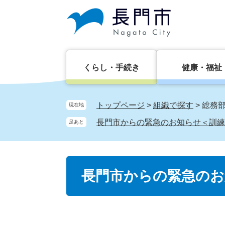
ペ
メ
ー
ニ
ジ
ュ
の
ー
先
を
頭
飛
くらし・手続き
健康・福祉
で
ば
す。
し
て
トップページ
>
組織で探す
>
総務
現在地
本
長門市からの緊急のお知らせ＜訓練
足あと
文
へ
本
長門市からの緊急のお
文