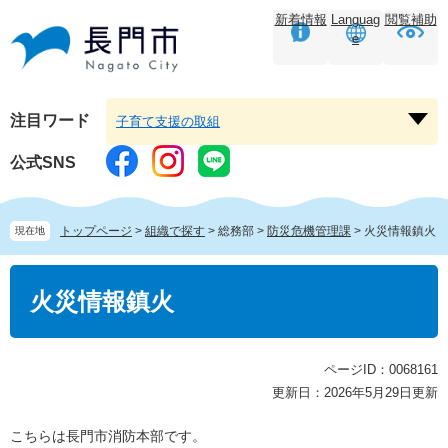
ペ
メ
新着情報
Languag
閲覧補助
ー
ニ
e
ジ
ュ
の
ー
先
を
頭
飛
注目ワード
子育て支援の取組
注
で
ば
目
す。
し
公式SNS
ワ
て
ー
本
ド
文
トップページ
>
組織で探す
>
総務部
>
防災危機管理課
>
火災情報鎮火
現在地
を
へ
開
本
く
文
火災情報鎮火
ページID：0068161
更新日：2026年5月29日更新
こちらは長門市消防本部です。