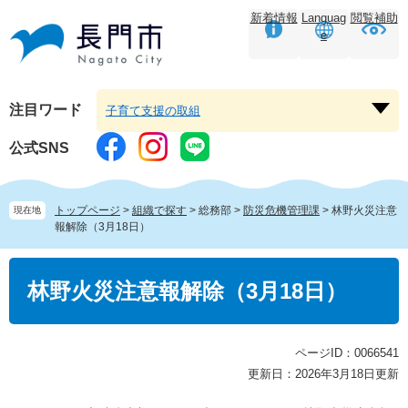
ペ
メ
新着情報
Languag
閲覧補助
ー
ニ
e
ジ
ュ
の
ー
先
を
頭
飛
注目ワード
子育て支援の取組
注
で
ば
目
す。
し
公式SNS
ワ
て
ー
本
ド
文
トップページ
>
組織で探す
>
総務部
>
防災危機管理課
>
林野火災注意
現在地
を
へ
報解除（3月18日）
開
く
本
文
林野火災注意報解除（3月18日）
ページID：0066541
更新日：2026年3月18日更新