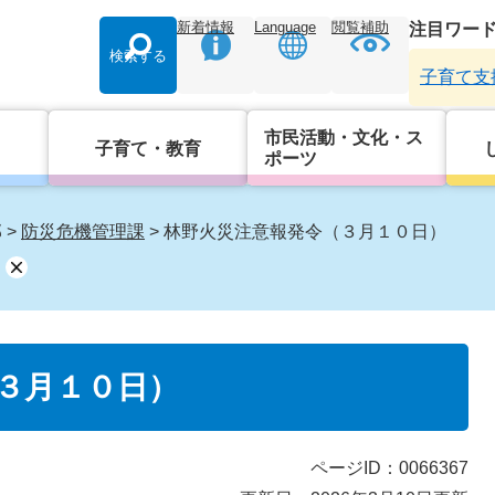
新着情報
Language
閲覧補助
注目ワー
検索する
子育て支
市民活動・文化・ス
子育て・教育
ポーツ
部
>
防災危機管理課
>
林野火災注意報発令（３月１０日）
３月１０日）
ページID：0066367