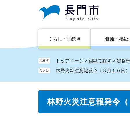
ペ
メ
ー
ニ
ジ
ュ
の
ー
先
を
頭
飛
くらし・手続き
健康・福祉
で
ば
す。
し
て
トップページ
>
組織で探す
>
総務
現在地
本
林野火災注意報発令（３月１０日）
足あと
文
へ
本
林野火災注意報発令（
文