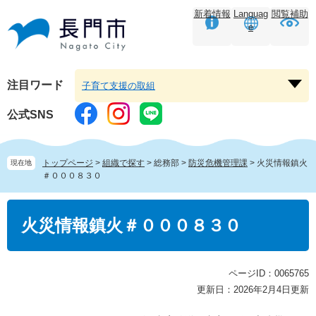
ペ
メ
新着情報
Languag
閲覧補助
ー
ニ
e
ジ
ュ
の
ー
先
を
頭
飛
注目ワード
子育て支援の取組
注
で
ば
目
す。
し
公式SNS
ワ
て
ー
本
ド
文
トップページ
>
組織で探す
>
総務部
>
防災危機管理課
>
火災情報鎮火
現在地
を
へ
＃０００８３０
開
く
本
文
火災情報鎮火＃０００８３０
ページID：0065765
更新日：2026年2月4日更新