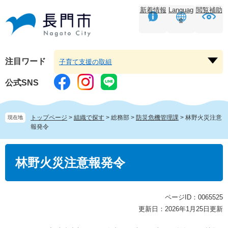
ペ
メ
新着情報
Languag
閲覧補助
ー
ニ
e
ジ
ュ
の
ー
先
を
頭
飛
注目ワード
子育て支援の取組
注
で
ば
目
す。
し
公式SNS
ワ
て
ー
本
ド
文
トップページ
>
組織で探す
>
総務部
>
防災危機管理課
>
林野火災注意
現在地
を
へ
報発令
開
く
本
文
林野火災注意報発令
ページID：0065525
更新日：2026年1月25日更新