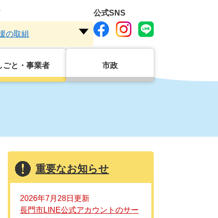
ド
公式SNS
援の取組
注
目
ワ
しごと・事業者
市政
ー
ド
を
開
く
重要なお知らせ
2026年7月28日更新
長門市LINE公式アカウントのサー