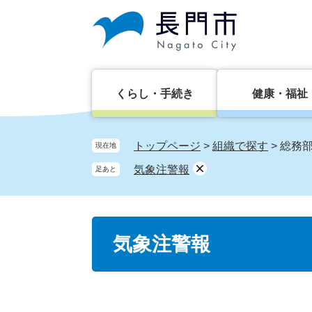
ペ
メ
ー
ニ
ジ
ュ
の
ー
先
を
頭
飛
くらし・手続き
健康・福祉
で
ば
す。
し
て
トップページ
>
組織で探す
>
総務
現在地
本
気象注警報
足あと
文
へ
本
気象注警報
文