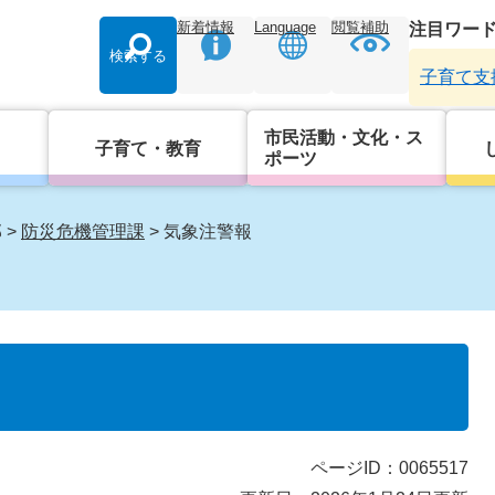
新着情報
Language
閲覧補助
注目ワー
検索する
子育て支
市民活動・文化・ス
子育て・教育
ポーツ
部
>
防災危機管理課
>
気象注警報
ページID：0065517