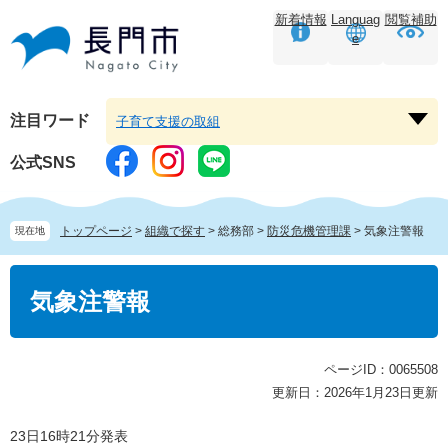
ペ
メ
新着情報
Languag
閲覧補助
ー
ニ
e
ジ
ュ
の
ー
先
を
頭
飛
注目ワード
子育て支援の取組
注
で
ば
目
す。
し
公式SNS
ワ
て
ー
本
ド
文
トップページ
>
組織で探す
>
総務部
>
防災危機管理課
>
気象注警報
現在地
を
へ
開
本
く
文
気象注警報
ページID：0065508
更新日：2026年1月23日更新
23日16時21分発表