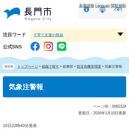
ペ
メ
新着情報
Languag
閲覧補助
ー
ニ
e
ジ
ュ
の
ー
先
を
頭
飛
注目ワード
子育て支援の取組
注
で
ば
目
す。
し
公式SNS
ワ
て
ー
本
ド
文
トップページ
>
組織で探す
>
総務部
>
防災危機管理課
>
気象注警報
現在地
を
へ
開
本
く
文
気象注警報
ページID：0065324
更新日：2026年1月10日更新
10日22時40分発表