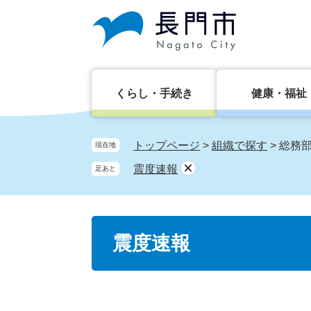
ペ
メ
ー
ニ
ジ
ュ
の
ー
先
を
頭
飛
くらし・手続き
健康・福祉
で
ば
す。
し
て
トップページ
>
組織で探す
>
総務
現在地
本
震度速報
足あと
文
へ
本
震度速報
文