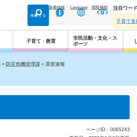
新着情報
Language
閲覧補助
注目ワー
検索する
子育て支
市民活動・文化・ス
子育て・教育
ポーツ
部
>
防災危機管理課
>
震度速報
ページID：0065243