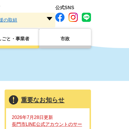
ド
公式SNS
援の取組
注
目
ワ
しごと・事業者
市政
ー
ド
を
開
く
重要なお知らせ
2026年7月28日更新
長門市LINE公式アカウントのサー