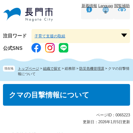
ペ
メ
新着情報
Languag
閲覧補助
ー
ニ
e
ジ
ュ
の
ー
先
を
頭
飛
注目ワード
子育て支援の取組
注
で
ば
目
す。
し
公式SNS
ワ
て
ー
本
ド
文
トップページ
>
組織で探す
>
総務部
>
防災危機管理課
>
クマの目撃情
現在地
を
へ
報について
開
く
本
文
クマの目撃情報について
ページID：0065223
更新日：2026年1月5日更新