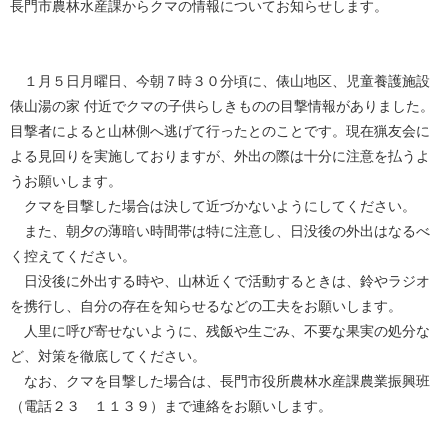
長門市農林水産課からクマの情報についてお知らせします。
１月５日月曜日、今朝７時３０分頃に、俵山地区、児童養護施設
俵山湯の家 付近でクマの子供らしきものの目撃情報がありました。
目撃者によると山林側へ逃げて行ったとのことです。現在猟友会に
よる見回りを実施しておりますが、外出の際は十分に注意を払うよ
うお願いします。
クマを目撃した場合は決して近づかないようにしてください。
また、朝夕の薄暗い時間帯は特に注意し、日没後の外出はなるべ
く控えてください。
日没後に外出する時や、山林近くで活動するときは、鈴やラジオ
を携行し、自分の存在を知らせるなどの工夫をお願いします。
人里に呼び寄せないように、残飯や生ごみ、不要な果実の処分な
ど、対策を徹底してください。
なお、クマを目撃した場合は、長門市役所農林水産課農業振興班
（電話２３ １１３９）まで連絡をお願いします。