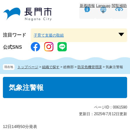
ペ
メ
新着情報
Languag
閲覧補助
ー
ニ
e
ジ
ュ
の
ー
先
を
頭
飛
注目ワード
子育て支援の取組
注
で
ば
目
す。
し
公式SNS
ワ
て
ー
本
ド
文
トップページ
>
組織で探す
>
総務部
>
防災危機管理課
>
気象注警報
現在地
を
へ
開
本
く
文
気象注警報
ページID：0061590
更新日：2025年7月12日更新
12日14時50分発表