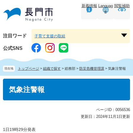
ペ
メ
新着情報
Languag
閲覧補助
ー
ニ
e
ジ
ュ
の
ー
先
を
頭
飛
注目ワード
子育て支援の取組
注
で
ば
目
す。
し
公式SNS
ワ
て
ー
本
ド
文
トップページ
>
組織で探す
>
総務部
>
防災危機管理課
>
気象注警報
現在地
を
へ
開
本
く
文
気象注警報
ページID：0056536
更新日：2024年11月1日更新
1日19時29分発表