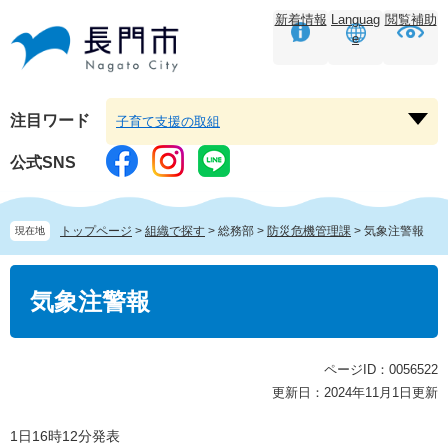
ペ
メ
新着情報
Languag
閲覧補助
ー
ニ
e
ジ
ュ
の
ー
先
を
頭
飛
注目ワード
子育て支援の取組
注
で
ば
目
す。
し
公式SNS
ワ
て
ー
本
ド
文
トップページ
>
組織で探す
>
総務部
>
防災危機管理課
>
気象注警報
現在地
を
へ
開
本
く
文
気象注警報
ページID：0056522
更新日：2024年11月1日更新
1日16時12分発表