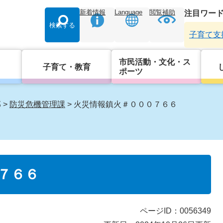
新着情報
Language
閲覧補助
注目ワー
検索する
子育て支
市民活動・文化・ス
子育て・教育
ポーツ
部
>
防災危機管理課
>
火災情報鎮火＃０００７６６
７６６
ページID：0056349