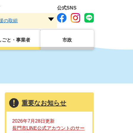
ド
公式SNS
援の取組
注
目
ワ
しごと・事業者
市政
ー
ド
を
開
く
重要なお知らせ
2026年7月28日更新
長門市LINE公式アカウントのサー