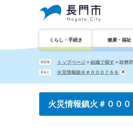
ペ
メ
ー
ニ
ジ
ュ
の
ー
先
を
頭
飛
くらし・手続き
健康・福祉
で
ば
す。
し
て
トップページ
>
組織で探す
>
総務
現在地
本
火災情報鎮火＃０００７６６
足あと
文
へ
本
火災情報鎮火＃０００
文