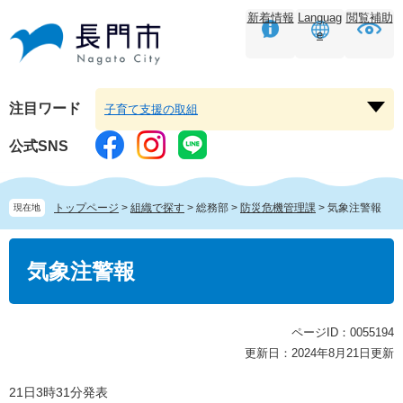
ペ
メ
新着情報
Languag
閲覧補助
ー
ニ
e
ジ
ュ
の
ー
先
を
頭
飛
注目ワード
子育て支援の取組
注
で
ば
目
す。
し
公式SNS
ワ
て
ー
本
ド
文
トップページ
>
組織で探す
>
総務部
>
防災危機管理課
>
気象注警報
現在地
を
へ
開
本
く
文
気象注警報
ページID：0055194
更新日：2024年8月21日更新
21日3時31分発表