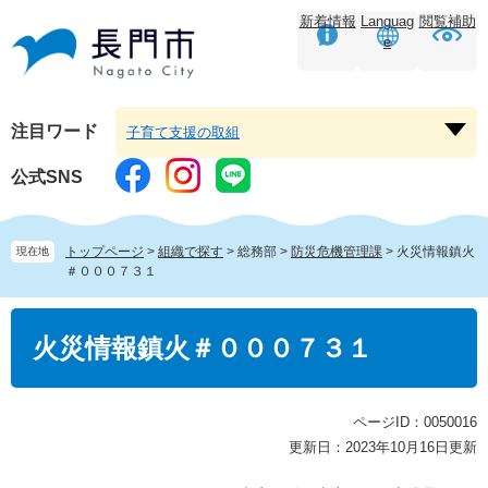
ペ
メ
新着情報
Languag
閲覧補助
ー
ニ
e
ジ
ュ
の
ー
先
を
頭
飛
注目ワード
子育て支援の取組
注
で
ば
目
す。
し
公式SNS
ワ
て
ー
本
ド
文
トップページ
>
組織で探す
>
総務部
>
防災危機管理課
>
火災情報鎮火
現在地
を
へ
＃０００７３１
開
く
本
文
火災情報鎮火＃０００７３１
ページID：0050016
更新日：2023年10月16日更新